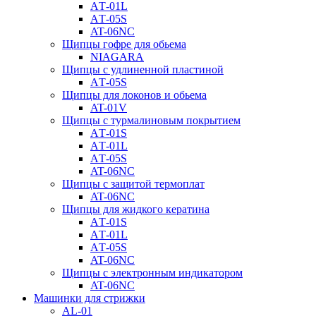
AТ-01L
AТ-05S
AT-06NC
Щипцы гофре для обьема
NIAGARA
Щипцы с удлиненной пластиной
AТ-05S
Щипцы для локонов и обьема
AT-01V
Щипцы с турмалиновым покрытием
AТ-01S
AТ-01L
AТ-05S
AT-06NC
Щипцы с защитой термоплат
AT-06NC
Щипцы для жидкого кератина
AТ-01S
AТ-01L
AТ-05S
AT-06NC
Щипцы с электронным индикатором
AT-06NC
Машинки для стрижки
AL-01