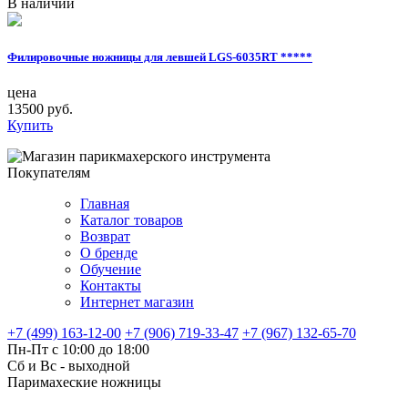
В наличии
Филировочные ножницы для левшей LGS-6035RT *****
S
цена
ц
13500 руб.
1
Купить
Покупателям
Главная
Каталог товаров
Возврат
О бренде
Обучение
Контакты
Интернет магазин
+7 (499) 163-12-00
+7 (906) 719-33-47
+7 (967) 132-65-70
Пн-Пт с 10:00 до 18:00
Сб и Вс - выходной
Паримахеские ножницы