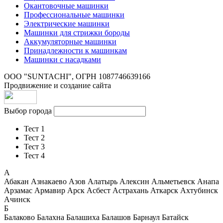
Окантовочные машинки
Профессиональные машинки
Электрические машинки
Машинки для стрижки бороды
Аккумуляторные машинки
Принадлежности к машинкам
Машинки с насадками
ООО "SUNTACHI", ОГРН 1087746639166
Продвижение и создание сайта
Выбор города
Тест 1
Тест 2
Тест 3
Тест 4
А
Абакан
Азнакаево
Азов
Алатырь
Алексин
Альметьевск
Анапа
Арзамас
Армавир
Арск
Асбест
Астрахань
Аткарск
Ахтубинск
Ачинск
Б
Балаково
Балахна
Балашиха
Балашов
Барнаул
Батайск