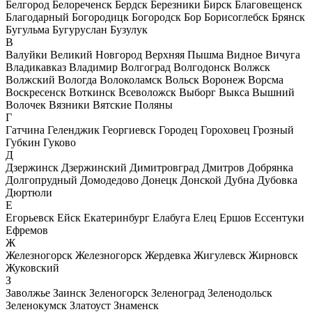
Белгород
Белореченск
Бердск
Березники
Бирск
Благовещенск
Благодарный
Богородицк
Богородск
Бор
Борисоглебск
Брянск
Бугульма
Бугуруслан
Бузулук
В
Валуйки
Великий Новгород
Верхняя Пышма
Видное
Вичуга
Владикавказ
Владимир
Волгоград
Волгодонск
Волжск
Волжский
Вологда
Волоколамск
Вольск
Воронеж
Ворсма
Воскресенск
Воткинск
Всеволожск
Выборг
Выкса
Вышний
Волочек
Вязники
Вятские Поляны
Г
Гатчина
Геленджик
Георгиевск
Городец
Гороховец
Грозный
Губкин
Гуково
Д
Дзержинск
Дзержинский
Димитровград
Дмитров
Добрянка
Долгопрудный
Домодедово
Донецк
Донской
Дубна
Дубовка
Дюртюли
Е
Егорьевск
Ейск
Екатеринбург
Елабуга
Елец
Ершов
Ессентуки
Ефремов
Ж
Железногорск
Железногорск
Жердевка
Жигулевск
Жирновск
Жуковский
З
Заволжье
Заинск
Зеленогорск
Зеленоград
Зеленодольск
Зеленокумск
Златоуст
Знаменск