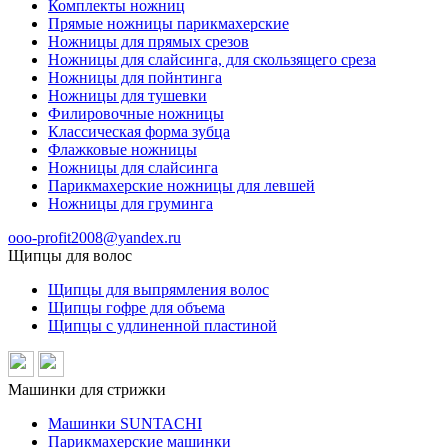
Комплекты ножниц
Прямые ножницы парикмахерские
Ножницы для прямых срезов
Ножницы для слайсинга, для скользящего среза
Ножницы для пойнтинга
Ножницы для тушевки
Филировочные ножницы
Классическая форма зубца
Флажковые ножницы
Ножницы для слайсинга
Парикмахерские ножницы для левшей
Ножницы для груминга
ooo-profit2008@yandex.ru
Щипцы для волос
Щипцы для выпрямления волос
Щипцы гофре для объема
Щипцы с удлиненной пластиной
Машинки для стрижки
Машинки SUNTACHI
Парикмахерские машинки