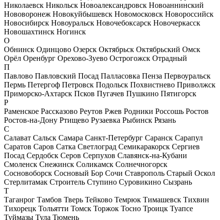
Николаевск
Никольск
Новоалександровск
Новоаннинский
Нововоронеж
Новокуйбышевск
Новомосковск
Новороссийск
Новосибирск
Новоуральск
Новочебоксарск
Новочеркасск
Новошахтинск
Ногинск
О
Обнинск
Одинцово
Озерск
Октябрьск
Октябрьский
Омск
Орёл
Оренбург
Орехово-Зуево
Острогожск
Отрадный
П
Павлово
Павловский Посад
Палласовка
Пенза
Первоуральск
Пермь
Петергоф
Петровск
Подольск
Похвистнево
Приволжск
Приморско-Ахтарск
Псков
Пугачев
Пушкино
Пятигорск
Р
Раменское
Рассказово
Реутов
Ржев
Родники
Россошь
Ростов
Ростов-на-Дону
Ртищево
Рузаевка
Рыбинск
Рязань
С
Салават
Сальск
Самара
Санкт-Петербург
Саранск
Сарапул
Саратов
Саров
Сатка
Светлоград
Семикаракорск
Сергиев
Посад
Сердобск
Серов
Серпухов
Славянск-на-Кубани
Смоленск
Снежинск
Соликамск
Солнечногорск
Сосновоборск
Сосновый Бор
Сочи
Ставрополь
Старый Оскол
Стерлитамак
Строитель
Ступино
Суровикино
Сызрань
Т
Таганрог
Тамбов
Тверь
Тейково
Темрюк
Тимашевск
Тихвин
Тихорецк
Тольятти
Томск
Торжок
Тосно
Троицк
Туапсе
Туймазы
Тула
Тюмень