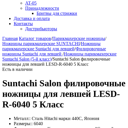
AT-05
Принадлежности
Бритвы для стрижки
Доставка и оплата
Контакты
Дистрибьюторы
Главная
Каталог товаров
/
Парикмахерские ножницы
/
Ножницы парикмахерские SUNTACHI
/
Ножницы
парикмахерские Suntachi для левшей
/
Филировочные
ножницы Suntachi для левшей
/
Ножницы парикмахерские
Suntachi Salon (5-й класс)
/
Suntachi Salon филировочные
ножницы для левшей LESD-R-6040 5 Класс
Есть в наличии
Suntachi Salon филировочные
ножницы для левшей LESD-
R-6040 5 Класс
Металл::
Сталь Hitachi марки 440С, Япония
Размеры::
6040