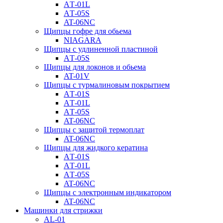
AТ-01L
AТ-05S
AT-06NC
Щипцы гофре для обьема
NIAGARA
Щипцы с удлиненной пластиной
AТ-05S
Щипцы для локонов и обьема
AT-01V
Щипцы с турмалиновым покрытием
AТ-01S
AТ-01L
AТ-05S
AT-06NC
Щипцы с защитой термоплат
AT-06NC
Щипцы для жидкого кератина
AТ-01S
AТ-01L
AТ-05S
AT-06NC
Щипцы с электронным индикатором
AT-06NC
Машинки для стрижки
AL-01