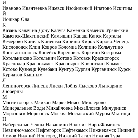
И
Иваново
Ивантеевка
Ижевск
Изобильный
Ипатово
Искитим
Й
Йошкар-Ола
К
Казань
Калач-на-Дону
Калуга
Каменка
Каменск-Уральский
Каменск-Шахтинский
Камышин
Канаш
Канск
Карталы
Кемерово
Кинель
Кинешма
Кириши
Киров
Кирово-Чепецк
Кисловодск
Клин
Ковров
Коломна
Колпино
Кольчугино
Константиновск
Копейск
Кореновск
Коркино
Кострома
Котельниково
Котельнич
Котово
Котовск
Красногорск
Краснодар
Краснокамск
Красноярск
Кропоткин
Крымск
Кстово
Кузнецк
Кулебаки
Кунгур
Курган
Курганинск
Курск
Курчатов
Кыштым
Л
Лениногорск
Липецк
Лиски
Лобня
Лысково
Лыткарино
Люберцы
М
Магнитогорск
Майкоп
Маркс
Миасс
Миллерово
Минеральные Воды
Михайловка
Михайловск
Мичуринск
Морозовск
Моршанск
Москва
Московский
Муром
Мытищи
Н
Набережные Челны
Навашино
Нальчик
Наро-Фоминск
Невинномысск
Нефтегорск
Нефтекамск
Нижнекамск
Нижний
Ломов
Нижний Новгород
Нижний Тагил
Нижняя Тура