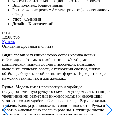
Форма полотен::
Конвекционная заточка "Convex"
Вид полотен::
Клиновидный
Расположение ручек::
Ассиметричное (эгрономичное -
offset)
Упор::
Съемный
Дизайн::
Классический
цена
13500 руб.
Купить
Описание
Доставка и оплата
Виды срезов и техника:
особо острая кромка лезвия
саблевидной формы в комбинации с 40 зубцами
классической
прямой формы с просечкой, позволяют
выполнять тушевку, работу с глубокими слоями, снятие
объёма, работу с массой, создание формы. Подходит как для
мужских техник, так и для женских.
Ручка:
Модель имеет прекрасную и удобную
полуэргономичную ручку со съемным упором для мизинца, с
увеличенными размерами нижнего кольца и небольшим
утончением для удобства большого пальца. Верхнее кольцо
заужено. Кольца расположены в одной плоскости. Ручка и
полотно максимально сбалансированы. Ножницы плотно
ложатся в руку, что позволяет четко контролировать